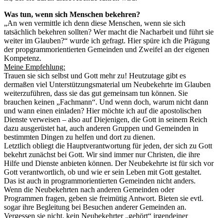
Was tun, wenn sich Menschen bekehren?
„An wen vermittle ich denn diese Menschen, wenn sie sich
tatsächlich bekehren sollten? Wer macht die Nacharbeit und führt sie
weiter im Glauben?“ wurde ich gefragt. Hier spüre ich die Prägung
der propgrammorientierten Gemeinden und Zweifel an der eigenen
Kompetenz.
Meine Empfehlung:
Trauen sie sich selbst und Gott mehr zu! Heutzutage gibt es
dermaßen viel Unterstützungsmaterial um Neubekehrte im Glauben
weiterzuführen, dass sie das gut gemeinsam tun können. Sie
brauchen keinen „Fachmann“. Und wenn doch, warum nicht dann
und wann einen einladen? Hier möchte ich auf die apostolischen
Dienste verweisen – also auf Diejenigen, die Gott in seinem Reich
dazu ausgerüstet hat, auch anderen Gruppen und Gemeinden in
bestimmten Dingen zu helfen und dort zu dienen.
Letztlich obliegt die Hauptverantwortung für jeden, der sich zu Gott
bekehrt zunächst bei Gott. Wir sind immer nur Christen, die ihre
Hilfe und Dienste anbieten können. Der Neubekehrte ist für sich vor
Gott verantwortlich, ob und wie er sein Leben mit Gott gestaltet.
Das ist auch in programmorientierten Gemeinden nicht anders.
Wenn die Neubekehrten nach anderen Gemeinden oder
Programmen fragen, geben sie freimütig Antwort. Bieten sie evtl.
sogar ihre Begleitung bei Besuchen anderer Gemeinden an.
Vergessen sie nicht, kein Neubekehrter „gehört“ irgendeiner