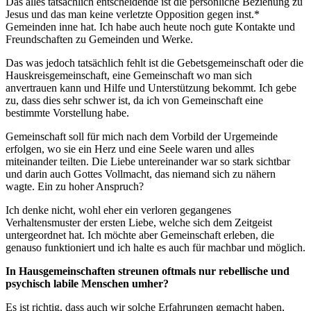
Das alles tatsächlich entscheidende ist die persönliche Beziehung zu
Jesus und das man keine verletzte Opposition gegen inst.*
Gemeinden inne hat. Ich habe auch heute noch gute Kontakte und
Freundschaften zu Gemeinden und Werke.
Das was jedoch tatsächlich fehlt ist die Gebetsgemeinschaft oder die
Hauskreisgemeinschaft, eine Gemeinschaft wo man sich
anvertrauen kann und Hilfe und Unterstützung bekommt. Ich gebe
zu, dass dies sehr schwer ist, da ich von Gemeinschaft eine
bestimmte Vorstellung habe.
Gemeinschaft soll für mich nach dem Vorbild der Urgemeinde
erfolgen, wo sie ein Herz und eine Seele waren und alles
miteinander teilten. Die Liebe untereinander war so stark sichtbar
und darin auch Gottes Vollmacht, das niemand sich zu nähern
wagte. Ein zu hoher Anspruch?
Ich denke nicht, wohl eher ein verloren gegangenes
Verhaltensmuster der ersten Liebe, welche sich dem Zeitgeist
untergeordnet hat. Ich möchte aber Gemeinschaft erleben, die
genauso funktioniert und ich halte es auch für machbar und möglich.
In Hausgemeinschaften streunen oftmals nur rebellische und
psychisch labile Menschen umher?
Es ist richtig, dass auch wir solche Erfahrungen gemacht haben,