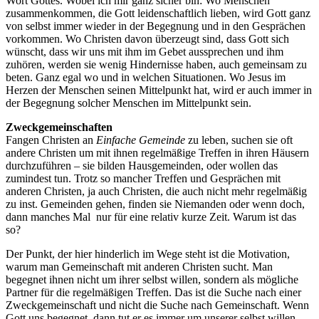
Wort Gottes. Wobei ich mir ganz sicher bin: Wo Menschen
zusammenkommen, die Gott leidenschaftlich lieben, wird Gott ganz
von selbst immer wieder in der Begegnung und in den Gesprächen
vorkommen. Wo Christen davon überzeugt sind, dass Gott sich
wünscht, dass wir uns mit ihm im Gebet aussprechen und ihm
zuhören, werden sie wenig Hindernisse haben, auch gemeinsam zu
beten. Ganz egal wo und in welchen Situationen. Wo Jesus im
Herzen der Menschen seinen Mittelpunkt hat, wird er auch immer in
der Begegnung solcher Menschen im Mittelpunkt sein.
Zweckgemeinschaften
Fangen Christen an
Einfache Gemeinde
zu leben, suchen sie oft
andere Christen um mit ihnen regelmäßige Treffen in ihren Häusern
durchzuführen – sie bilden Hausgemeinden, oder wollen das
zumindest tun. Trotz so mancher Treffen und Gesprächen mit
anderen Christen, ja auch Christen, die auch nicht mehr regelmäßig
zu inst. Gemeinden gehen, finden sie Niemanden oder wenn doch,
dann manches Mal nur für eine relativ kurze Zeit. Warum ist das
so?
Der Punkt, der hier hinderlich im Wege steht ist die Motivation,
warum man Gemeinschaft mit anderen Christen sucht. Man
begegnet ihnen nicht um ihrer selbst willen, sondern als mögliche
Partner für die regelmäßigen Treffen. Das ist die Suche nach einer
Zweckgemeinschaft und nicht die Suche nach Gemeinschaft. Wenn
Gott uns begegnet, dann tut er es immer um unserer selbst willen