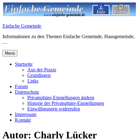
Zum
Einfache Gemeinde
Inhalt
Forum
Info
Forum
www
.einfache-gemeinde.de
springen
Einfache Gemeinde
Informationen zu den Themen Einfache Gemeinde, Hausgemeinde,
…
Menü
Startseite
Aus der Praxis
Grundlagen
Links
Forum
Datenschutz
Privatsphäre-Einstellungen ändern
Historie der Privatsphäre-Einstellungen
Einwilligungen widerrufen
Impressum
Kontakt
Autor:
Charly Lücker