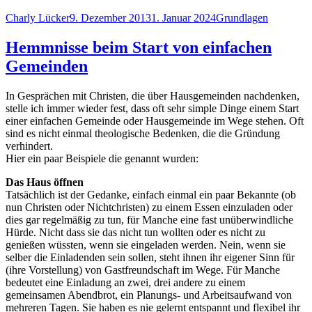
Autor
Veröffentlicht
Kategorien
Charly Lücker
9. Dezember 2013
1. Januar 2024
Grundlagen
am
Hemmnisse beim Start von einfachen
Gemeinden
In Gesprächen mit Christen, die über Hausgemeinden nachdenken,
stelle ich immer wieder fest, dass oft sehr simple Dinge einem Start
einer einfachen Gemeinde oder Hausgemeinde im Wege stehen. Oft
sind es nicht einmal theologische Bedenken, die die Gründung
verhindert.
Hier ein paar Beispiele die genannt wurden:
Das Haus öffnen
Tatsächlich ist der Gedanke, einfach einmal ein paar Bekannte (ob
nun Christen oder Nichtchristen) zu einem Essen einzuladen oder
dies gar regelmäßig zu tun, für Manche eine fast unüberwindliche
Hürde. Nicht dass sie das nicht tun wollten oder es nicht zu
genießen wüssten, wenn sie eingeladen werden. Nein, wenn sie
selber die Einladenden sein sollen, steht ihnen ihr eigener Sinn für
(ihre Vorstellung) von Gastfreundschaft im Wege. Für Manche
bedeutet eine Einladung an zwei, drei andere zu einem
gemeinsamen Abendbrot, ein Planungs- und Arbeitsaufwand von
mehreren Tagen. Sie haben es nie gelernt entspannt und flexibel ihr