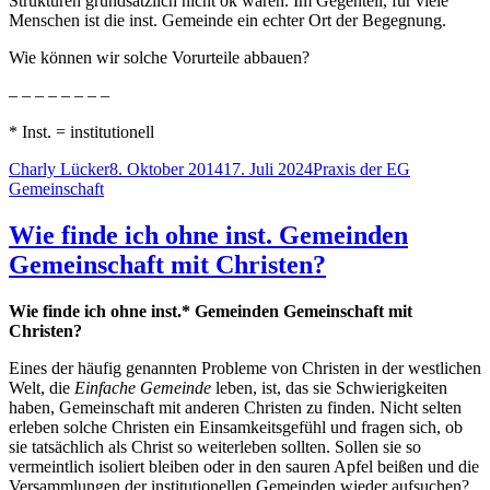
Strukturen grundsätzlich nicht ok wären. Im Gegenteil, für viele
Menschen ist die inst. Gemeinde ein echter Ort der Begegnung.
Wie können wir solche Vorurteile abbauen?
– – – – – – – –
* Inst. = institutionell
Autor
Veröffentlicht
Kategorien
Schlagwört
Charly Lücker
8. Oktober 2014
17. Juli 2024
Praxis der EG
am
Gemeinschaft
Wie finde ich ohne inst. Gemeinden
Gemeinschaft mit Christen?
Wie finde ich ohne inst.* Gemeinden Gemeinschaft mit
Christen?
Eines der häufig genannten Probleme von Christen in der westlichen
Welt, die
Einfache Gemeinde
leben, ist, das sie Schwierigkeiten
haben, Gemeinschaft mit anderen Christen zu finden. Nicht selten
erleben solche Christen ein Einsamkeitsgefühl und fragen sich, ob
sie tatsächlich als Christ so weiterleben sollten. Sollen sie so
vermeintlich isoliert bleiben oder in den sauren Apfel beißen und die
Versammlungen der institutionellen Gemeinden wieder aufsuchen?