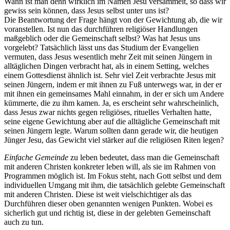
Wann ist man denn wirklich im Namen Jesu versammelt, so dass wir
gewiss sein können, dass Jesus selbst unter uns ist?
Die Beantwortung der Frage hängt von der Gewichtung ab, die wir
voranstellen. Ist nun das durchführen religiöser Handlungen
maßgeblich oder die Gemeinschaft selbst? Was hat Jesus uns
vorgelebt? Tatsächlich lässt uns das Studium der Evangelien
vermuten, dass Jesus wesentlich mehr Zeit mit seinen Jüngern in
alltäglichen Dingen verbracht hat, als in einem Setting, welches
einem Gottesdienst ähnlich ist. Sehr viel Zeit verbrachte Jesus mit
seinen Jüngern, indem er mit ihnen zu Fuß unterwegs war, in der er
mit ihnen ein gemeinsames Mahl einnahm, in der er sich um Andere
kümmerte, die zu ihm kamen. Ja, es erscheint sehr wahrscheinlich,
dass Jesus zwar nichts gegen religiöses, rituelles Verhalten hatte,
seine eigene Gewichtung aber auf die alltägliche Gemeinschaft mit
seinen Jüngern legte. Warum sollten dann gerade wir, die heutigen
Jünger Jesu, das Gewicht viel stärker auf die religiösen Riten legen?
Einfache Gemeinde
zu leben bedeutet, dass man die Gemeinschaft
mit anderen Christen konkreter leben will, als sie im Rahmen von
Programmen möglich ist. Im Fokus steht, nach Gott selbst und dem
individuellen Umgang mit ihm, die tatsächlich gelebte Gemeinschaft
mit anderen Christen. Diese ist weit vielschichtiger als das
Durchführen dieser oben genannten wenigen Punkten. Wobei es
sicherlich gut und richtig ist, diese in der gelebten Gemeinschaft
auch zu tun.