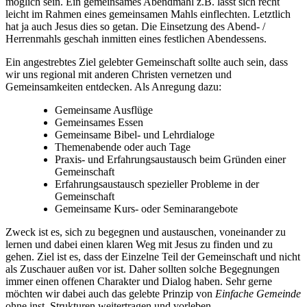
möglich sein. Ein gemeinsames Abendmahl z.B. lässt sich recht
leicht im Rahmen eines gemeinsamen Mahls einflechten. Letztlich
hat ja auch Jesus dies so getan. Die Einsetzung des Abend- /
Herrenmahls geschah inmitten eines festlichen Abendessens.
Ein angestrebtes Ziel gelebter Gemeinschaft sollte auch sein, dass
wir uns regional mit anderen Christen vernetzen und
Gemeinsamkeiten entdecken. Als Anregung dazu:
Gemeinsame Ausflüge
Gemeinsames Essen
Gemeinsame Bibel- und Lehrdialoge
Themenabende oder auch Tage
Praxis- und Erfahrungsaustausch beim Gründen einer
Gemeinschaft
Erfahrungsaustausch spezieller Probleme in der
Gemeinschaft
Gemeinsame Kurs- oder Seminarangebote
Zweck ist es, sich zu begegnen und austauschen, voneinander zu
lernen und dabei einen klaren Weg mit Jesus zu finden und zu
gehen. Ziel ist es, dass der Einzelne Teil der Gemeinschaft und nicht
als Zuschauer außen vor ist. Daher sollten solche Begegnungen
immer einen offenen Charakter und Dialog haben. Sehr gerne
möchten wir dabei auch das gelebte Prinzip von
Einfache Gemeinde
ohne inst. Strukturen weitertragen und vorleben.