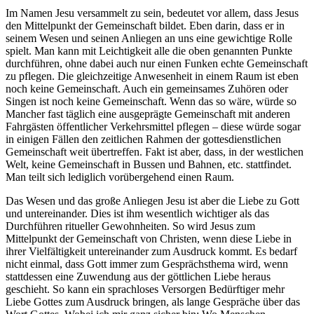
Im Namen Jesu versammelt zu sein, bedeutet vor allem, dass Jesus
den Mittelpunkt der Gemeinschaft bildet. Eben darin, dass er in
seinem Wesen und seinen Anliegen an uns eine gewichtige Rolle
spielt. Man kann mit Leichtigkeit alle die oben genannten Punkte
durchführen, ohne dabei auch nur einen Funken echte Gemeinschaft
zu pflegen. Die gleichzeitige Anwesenheit in einem Raum ist eben
noch keine Gemeinschaft. Auch ein gemeinsames Zuhören oder
Singen ist noch keine Gemeinschaft. Wenn das so wäre, würde so
Mancher fast täglich eine ausgeprägte Gemeinschaft mit anderen
Fahrgästen öffentlicher Verkehrsmittel pflegen – diese würde sogar
in einigen Fällen den zeitlichen Rahmen der gottesdienstlichen
Gemeinschaft weit übertreffen. Fakt ist aber, dass, in der westlichen
Welt, keine Gemeinschaft in Bussen und Bahnen, etc. stattfindet.
Man teilt sich lediglich vorübergehend einen Raum.
Das Wesen und das große Anliegen Jesu ist aber die Liebe zu Gott
und untereinander. Dies ist ihm wesentlich wichtiger als das
Durchführen ritueller Gewohnheiten. So wird Jesus zum
Mittelpunkt der Gemeinschaft von Christen, wenn diese Liebe in
ihrer Vielfältigkeit untereinander zum Ausdruck kommt. Es bedarf
nicht einmal, dass Gott immer zum Gesprächsthema wird, wenn
stattdessen eine Zuwendung aus der göttlichen Liebe heraus
geschieht. So kann ein sprachloses Versorgen Bedürftiger mehr
Liebe Gottes zum Ausdruck bringen, als lange Gespräche über das