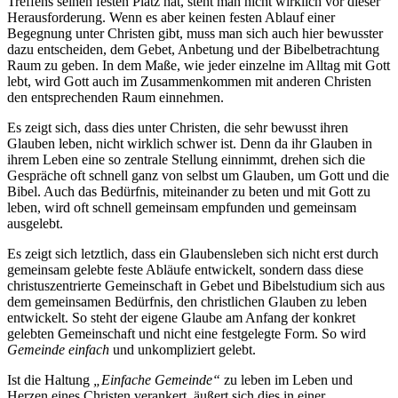
Treffens seinen festen Platz hat, steht man nicht wirklich vor dieser
Herausforderung. Wenn es aber keinen festen Ablauf einer
Begegnung unter Christen gibt, muss man sich auch hier bewusster
dazu entscheiden, dem Gebet, Anbetung und der Bibelbetrachtung
Raum zu geben. In dem Maße, wie jeder einzelne im Alltag mit Gott
lebt, wird Gott auch im Zusammenkommen mit anderen Christen
den entsprechenden Raum einnehmen.
Es zeigt sich, dass dies unter Christen, die sehr bewusst ihren
Glauben leben, nicht wirklich schwer ist. Denn da ihr Glauben in
ihrem Leben eine so zentrale Stellung einnimmt, drehen sich die
Gespräche oft schnell ganz von selbst um Glauben, um Gott und die
Bibel. Auch das Bedürfnis, miteinander zu beten und mit Gott zu
leben, wird oft schnell gemeinsam empfunden und gemeinsam
ausgelebt.
Es zeigt sich letztlich, dass ein Glaubensleben sich nicht erst durch
gemeinsam gelebte feste Abläufe entwickelt, sondern dass diese
christuszentrierte Gemeinschaft in Gebet und Bibelstudium sich aus
dem gemeinsamen Bedürfnis, den christlichen Glauben zu leben
entwickelt. So steht der eigene Glaube am Anfang der konkret
gelebten Gemeinschaft und nicht eine festgelegte Form. So wird
Gemeinde
einfach
und unkompliziert gelebt.
Ist die Haltung
„Einfache Gemeinde“
zu leben im Leben und
Herzen eines Christen verankert, äußert sich dies in einer