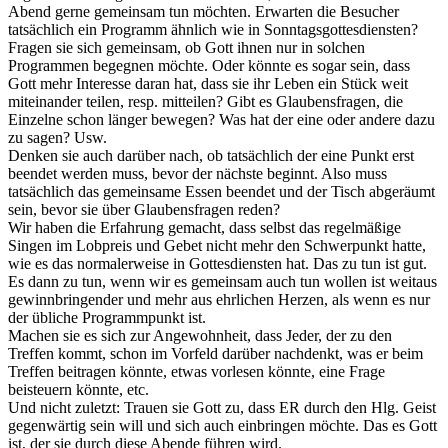
Abend gerne gemeinsam tun möchten. Erwarten die Besucher
tatsächlich ein Programm ähnlich wie in Sonntagsgottesdiensten?
Fragen sie sich gemeinsam, ob Gott ihnen nur in solchen
Programmen begegnen möchte. Oder könnte es sogar sein, dass
Gott mehr Interesse daran hat, dass sie ihr Leben ein Stück weit
miteinander teilen, resp. mitteilen? Gibt es Glaubensfragen, die
Einzelne schon länger bewegen? Was hat der eine oder andere dazu
zu sagen? Usw.
Denken sie auch darüber nach, ob tatsächlich der eine Punkt erst
beendet werden muss, bevor der nächste beginnt. Also muss
tatsächlich das gemeinsame Essen beendet und der Tisch abgeräumt
sein, bevor sie über Glaubensfragen reden?
Wir haben die Erfahrung gemacht, dass selbst das regelmäßige
Singen im Lobpreis und Gebet nicht mehr den Schwerpunkt hatte,
wie es das normalerweise in Gottesdiensten hat. Das zu tun ist gut.
Es dann zu tun, wenn wir es gemeinsam auch tun wollen ist weitaus
gewinnbringender und mehr aus ehrlichen Herzen, als wenn es nur
der übliche Programmpunkt ist.
Machen sie es sich zur Angewohnheit, dass Jeder, der zu den
Treffen kommt, schon im Vorfeld darüber nachdenkt, was er beim
Treffen beitragen könnte, etwas vorlesen könnte, eine Frage
beisteuern könnte, etc.
Und nicht zuletzt: Trauen sie Gott zu, dass ER durch den Hlg. Geist
gegenwärtig sein will und sich auch einbringen möchte. Das es Gott
ist, der sie durch diese Abende führen wird.