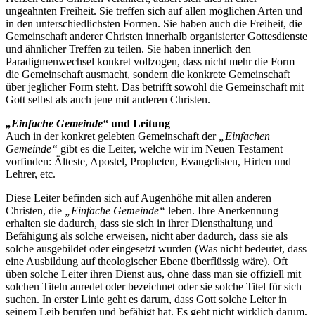
ungeahnten Freiheit. Sie treffen sich auf allen möglichen Arten und
in den unterschiedlichsten Formen. Sie haben auch die Freiheit, die
Gemeinschaft anderer Christen innerhalb organisierter Gottesdienste
und ähnlicher Treffen zu teilen. Sie haben innerlich den
Paradigmenwechsel konkret vollzogen, dass nicht mehr die Form
die Gemeinschaft ausmacht, sondern die konkrete Gemeinschaft
über jeglicher Form steht. Das betrifft sowohl die Gemeinschaft mit
Gott selbst als auch jene mit anderen Christen.
„Einfache Gemeinde“
und Leitung
Auch in der konkret gelebten Gemeinschaft der
„Einfachen
Gemeinde“
gibt es die Leiter, welche wir im Neuen Testament
vorfinden: Älteste, Apostel, Propheten, Evangelisten, Hirten und
Lehrer, etc.
Diese Leiter befinden sich auf Augenhöhe mit allen anderen
Christen, die
„Einfache Gemeinde“
leben. Ihre Anerkennung
erhalten sie dadurch, dass sie sich in ihrer Diensthaltung und
Befähigung als solche erweisen, nicht aber dadurch, dass sie als
solche ausgebildet oder eingesetzt wurden (Was nicht bedeutet, dass
eine Ausbildung auf theologischer Ebene überflüssig wäre). Oft
üben solche Leiter ihren Dienst aus, ohne dass man sie offiziell mit
solchen Titeln anredet oder bezeichnet oder sie solche Titel für sich
suchen. In erster Linie geht es darum, dass Gott solche Leiter in
seinem Leib berufen und befähigt hat. Es geht nicht wirklich darum,