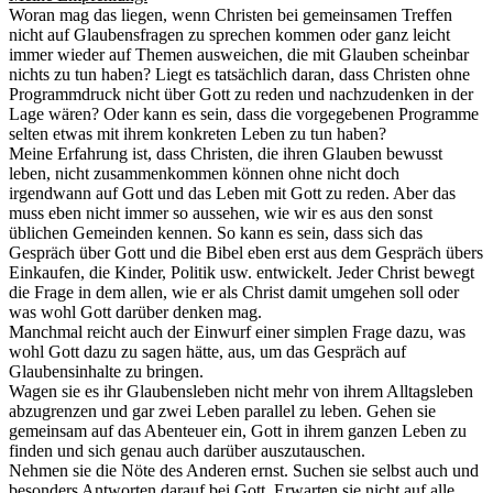
Woran mag das liegen, wenn Christen bei gemeinsamen Treffen
nicht auf Glaubensfragen zu sprechen kommen oder ganz leicht
immer wieder auf Themen ausweichen, die mit Glauben scheinbar
nichts zu tun haben? Liegt es tatsächlich daran, dass Christen ohne
Programmdruck nicht über Gott zu reden und nachzudenken in der
Lage wären? Oder kann es sein, dass die vorgegebenen Programme
selten etwas mit ihrem konkreten Leben zu tun haben?
Meine Erfahrung ist, dass Christen, die ihren Glauben bewusst
leben, nicht zusammenkommen können ohne nicht doch
irgendwann auf Gott und das Leben mit Gott zu reden. Aber das
muss eben nicht immer so aussehen, wie wir es aus den sonst
üblichen Gemeinden kennen. So kann es sein, dass sich das
Gespräch über Gott und die Bibel eben erst aus dem Gespräch übers
Einkaufen, die Kinder, Politik usw. entwickelt. Jeder Christ bewegt
die Frage in dem allen, wie er als Christ damit umgehen soll oder
was wohl Gott darüber denken mag.
Manchmal reicht auch der Einwurf einer simplen Frage dazu, was
wohl Gott dazu zu sagen hätte, aus, um das Gespräch auf
Glaubensinhalte zu bringen.
Wagen sie es ihr Glaubensleben nicht mehr von ihrem Alltagsleben
abzugrenzen und gar zwei Leben parallel zu leben. Gehen sie
gemeinsam auf das Abenteuer ein, Gott in ihrem ganzen Leben zu
finden und sich genau auch darüber auszutauschen.
Nehmen sie die Nöte des Anderen ernst. Suchen sie selbst auch und
besonders Antworten darauf bei Gott. Erwarten sie nicht auf alle