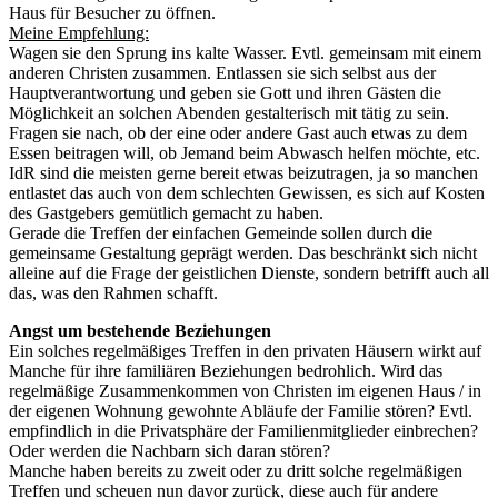
Haus für Besucher zu öffnen.
Meine Empfehlung:
Wagen sie den Sprung ins kalte Wasser. Evtl. gemeinsam mit einem
anderen Christen zusammen. Entlassen sie sich selbst aus der
Hauptverantwortung und geben sie Gott und ihren Gästen die
Möglichkeit an solchen Abenden gestalterisch mit tätig zu sein.
Fragen sie nach, ob der eine oder andere Gast auch etwas zu dem
Essen beitragen will, ob Jemand beim Abwasch helfen möchte, etc.
IdR sind die meisten gerne bereit etwas beizutragen, ja so manchen
entlastet das auch von dem schlechten Gewissen, es sich auf Kosten
des Gastgebers gemütlich gemacht zu haben.
Gerade die Treffen der einfachen Gemeinde sollen durch die
gemeinsame Gestaltung geprägt werden. Das beschränkt sich nicht
alleine auf die Frage der geistlichen Dienste, sondern betrifft auch all
das, was den Rahmen schafft.
Angst um bestehende Beziehungen
Ein solches regelmäßiges Treffen in den privaten Häusern wirkt auf
Manche für ihre familiären Beziehungen bedrohlich. Wird das
regelmäßige Zusammenkommen von Christen im eigenen Haus / in
der eigenen Wohnung gewohnte Abläufe der Familie stören? Evtl.
empfindlich in die Privatsphäre der Familienmitglieder einbrechen?
Oder werden die Nachbarn sich daran stören?
Manche haben bereits zu zweit oder zu dritt solche regelmäßigen
Treffen und scheuen nun davor zurück, diese auch für andere